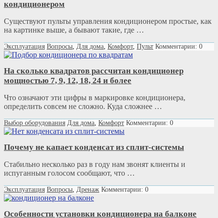
кондиционером
Существуют пульты управления кондиционером простые, как
на картинке выше, а бывают такие, где …
Эксплуатация
Вопросы
,
Для дома
,
Комфорт
,
Пульт
Комментарии: 0
На сколько квадратов рассчитан кондиционер
мощностью 7, 9, 12, 18, 24 и более
Что означают эти цифры в маркировке кондиционера,
определить совсем не сложно. Куда сложнее …
Выбор оборудования
Для дома
,
Комфорт
Комментарии: 0
Почему не капает конденсат из сплит-системы
Стабильно несколько раз в году нам звонят клиенты и
испуганным голосом сообщают, что …
Эксплуатация
Вопросы
,
Дренаж
Комментарии: 0
Особенности установки кондиционера на балконе